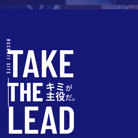
RECRUIT SITE
TAKE
THE
キミ
が
主役
だ。
LEAD